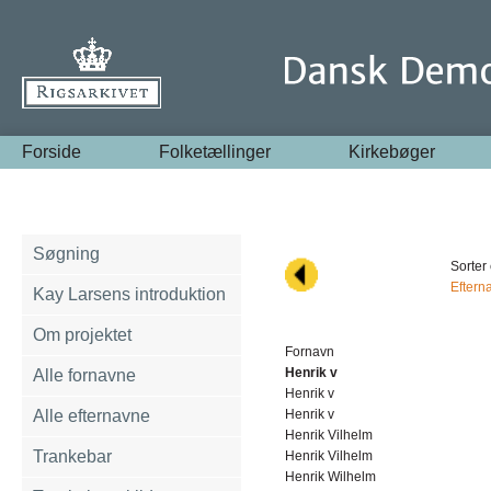
Forside
Folketællinger
Kirkebøger
Søgning
Sorter 
Eftern
Kay Larsens introduktion
Om projektet
Fornavn
Henrik v
Alle fornavne
Henrik v
Alle efternavne
Henrik v
Henrik Vilhelm
Trankebar
Henrik Vilhelm
Henrik Wilhelm