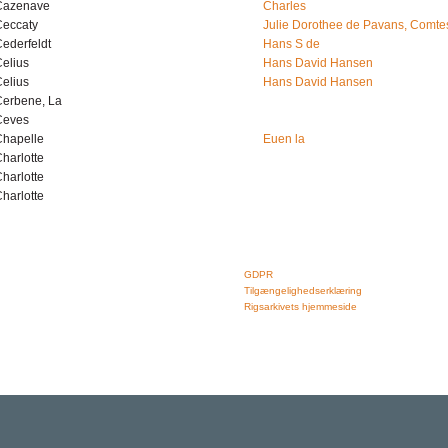
Cazenave
Charles
Ceccaty
Julie Dorothee de Pavans, Comte
ederfeldt
Hans S de
elius
Hans David Hansen
elius
Hans David Hansen
Cerbene, La
Ceves
Chapelle
Euen la
harlotte
harlotte
harlotte
Rigsarkivet
Links
Jernbanegade 36, 5000 Odense C
GDPR
Tlf: 33 92 33 10
Tilgængelighedserklæring
mail: mailboxDDD@sa.dk
Rigsarkivets hjemmeside