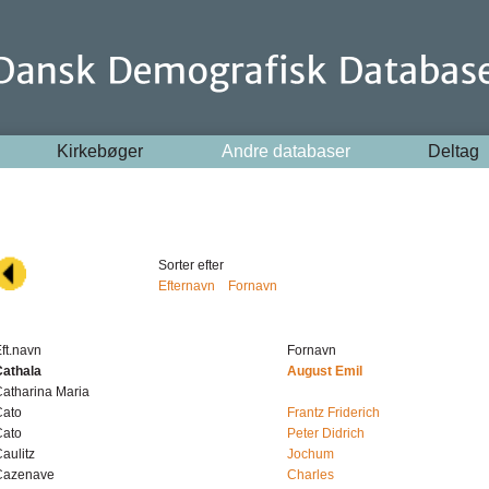
Kirkebøger
Andre databaser
Deltag
Sorter efter
Efternavn
Fornavn
ft.navn
Fornavn
Cathala
August Emil
atharina Maria
Cato
Frantz Friderich
Cato
Peter Didrich
aulitz
Jochum
Cazenave
Charles