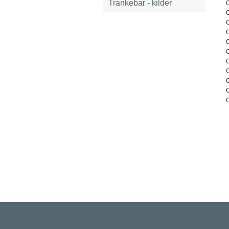
Trankebar - kilder
C
C
C
C
C
C