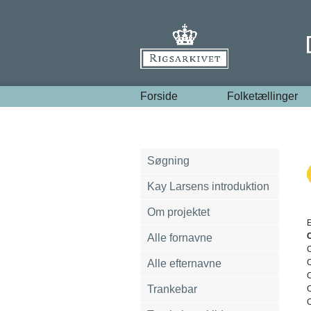
Forside
Folketællinger
Søgning
Kay Larsens introduktion
Om projektet
E
Alle fornavne
C
Alle efternavne
Trankebar
C