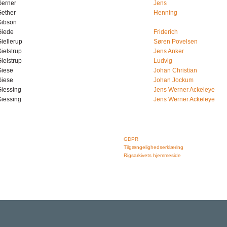
Gerner
Jens
Gether
Henning
Gibson
Giede
Friderich
iellerup
Søren Povelsen
ielstrup
Jens Anker
ielstrup
Ludvig
Giese
Johan Christian
Giese
Johan Jockum
iessing
Jens Werner Ackeleye
iessing
Jens Werner Ackeleye
Rigsarkivet
Links
Jernbanegade 36, 5000 Odense C
GDPR
Tlf: 33 92 33 10
Tilgængelighedserklæring
mail: mailboxDDD@sa.dk
Rigsarkivets hjemmeside