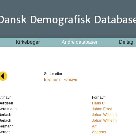
Kirkebøger
Andre databaser
Deltag
Sorter efter
Efternavn
Fornavn
ft.navn
Fornavn
Gerdsen
Hans C
Gerdtmann
Johan Ernst
Gerlach
Johan Wilhelm
Gerlach
Johan Wilhelm
Germann
Alf
Gerner
Andreas