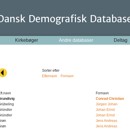
Kirkebøger
Andre databaser
Deltag
Sorter efter
Efternavn
Fornavn
ft.navn
Fornavn
Grundtvig
Conrad Christian
rübeling
Jürgen Johan
ründler
Johan Ernst
ründler
Johan Ernst
Grøn
Jens Andreas
Grøn
Jens Andreas