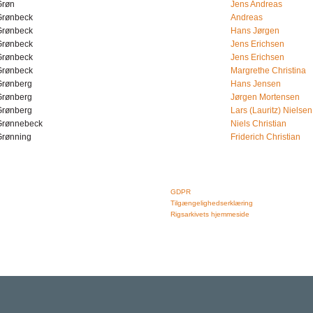
Grøn
Jens Andreas
Grønbeck
Andreas
Grønbeck
Hans Jørgen
Grønbeck
Jens Erichsen
Grønbeck
Jens Erichsen
Grønbeck
Margrethe Christina
Grønberg
Hans Jensen
Grønberg
Jørgen Mortensen
Grønberg
Lars (Lauritz) Nielsen
Grønnebeck
Niels Christian
Grønning
Friderich Christian
Rigsarkivet
Links
Jernbanegade 36, 5000 Odense C
GDPR
Tlf: 33 92 33 10
Tilgængelighedserklæring
mail: mailboxDDD@sa.dk
Rigsarkivets hjemmeside