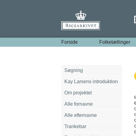
Forside
Folketællinger
Søgning
Kay Larsens introduktion
Om projektet
E
Alle fornavne
G
Alle efternavne
G
G
Trankebar