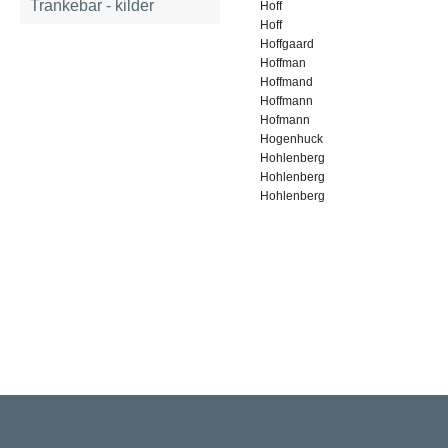
Trankebar - kilder
Hoff
Hoff
Hoffgaard
Hoffman
Hoffmand
Hoffmann
Hofmann
Hogenhuck
Hohlenberg
Hohlenberg
Hohlenberg
Rigsarkivet
Jernbanegade 36, 5000 Odense C
Tlf: 33 92 33 10
mail: mailboxDDD@sa.dk