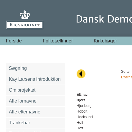
Forside
Folketællinger
Kirkebøger
Søgning
Sorter 
Eftern
Kay Larsens introduktion
Om projektet
Eft.navn
Hjort
Alle fornavne
Hjortberg
Alle efternavne
Hobolt
Hocksund
Trankebar
Hoff
Hoff