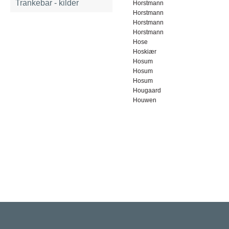
Trankebar - kilder
Horstmann
Horstmann
Horstmann
Horstmann
Hose
Hoskiær
Hosum
Hosum
Hosum
Hougaard
Houwen
Rigsarkivet
Jernbanegade 36, 5000 Odense C
Tlf: 33 92 33 10
mail: mailboxDDD@sa.dk