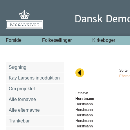
Forside
Folketællinger
Kirkebøger
Søgning
Sorter 
Eftern
Kay Larsens introduktion
Om projektet
Eft.navn
Horstmann
Alle fornavne
Horstmann
Alle efternavne
Horstmann
Horstmann
Trankebar
Horstmann
Horstmann