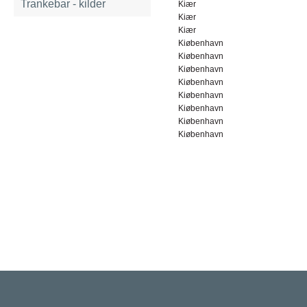
Trankebar - kilder
Kiær
Kiær
Kiær
Kiøbenhavn
Kiøbenhavn
Kiøbenhavn
Kiøbenhavn
Kiøbenhavn
Kiøbenhavn
Kiøbenhavn
Kiøbenhavn
Rigsarkivet
Jernbanegade 36, 5000 Odense C
Tlf: 33 92 33 10
mail: mailboxDDD@sa.dk