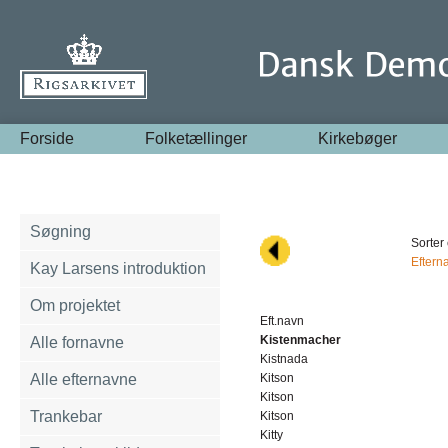
Forside
Folketællinger
Kirkebøger
Søgning
Sorter 
Eftern
Kay Larsens introduktion
Om projektet
Eft.navn
Kistenmacher
Alle fornavne
Kistnada
Alle efternavne
Kitson
Kitson
Trankebar
Kitson
Kitty