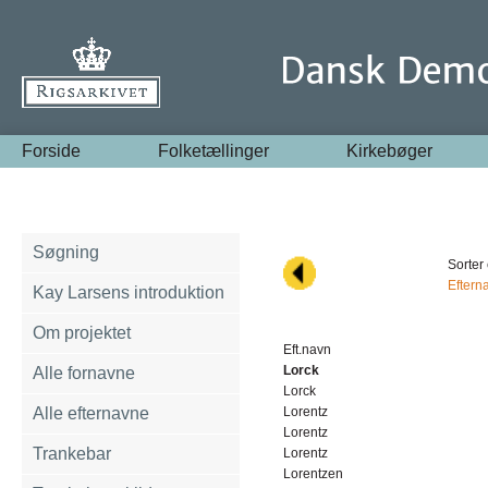
Forside
Folketællinger
Kirkebøger
Søgning
Sorter 
Eftern
Kay Larsens introduktion
Om projektet
Eft.navn
Lorck
Alle fornavne
Lorck
Alle efternavne
Lorentz
Lorentz
Trankebar
Lorentz
Lorentzen