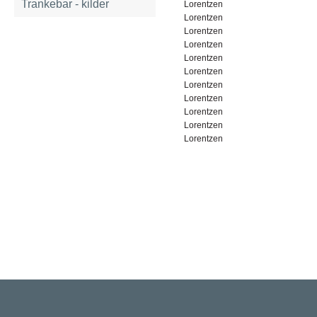
Trankebar - kilder
Lorentzen
Lorentzen
Lorentzen
Lorentzen
Lorentzen
Lorentzen
Lorentzen
Lorentzen
Lorentzen
Lorentzen
Lorentzen
Rigsarkivet
Jernbanegade 36, 5000 Odense C
Tlf: 33 92 33 10
mail: mailboxDDD@sa.dk