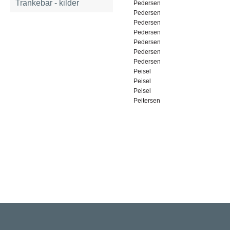
Trankebar - kilder
Pedersen
Pedersen
Pedersen
Pedersen
Pedersen
Pedersen
Pedersen
Peisel
Peisel
Peisel
Peitersen
Rigsarkivet
Jernbanegade 36, 5000 Odense C
Tlf: 33 92 33 10
mail: mailboxDDD@sa.dk