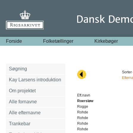
Forside
Folketællinger
Kirkebøger
Søgning
Sorter 
Eftern
Kay Larsens introduktion
Om projektet
Eft.navn
Roersløw
Alle fornavne
Rogge
Alle efternavne
Rohde
Rohde
Trankebar
Rohde
Rohde