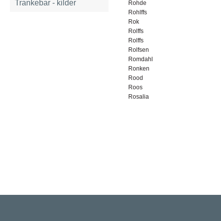
Trankebar - kilder
Rohde
Rohlffs
Rok
Rolffs
Rolffs
Rolfsen
Romdahl
Ronken
Rood
Roos
Rosalia
Rigsarkivet
Jernbanegade 36, 5000 Odense C
Tlf: 33 92 33 10
mail: mailboxDDD@sa.dk